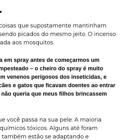
.
s coisas que supostamente mantinham
 sendo picados do mesmo jeito. O incenso
nada aos mosquitos.
cida em spray antes de começarmos um
mpesteado – o cheiro do spray é muito
m venenos perigosos dos inseticidas, e
es e gatos que ficavam doentes ao entrar
u não queria que meus filhos brincassem
e você passa na sua pele. A maioria
químicos tóxicos. Alguns até foram
s também estão se adaptando e