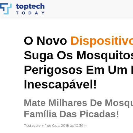
Skip
to
content
O Novo
Dispositiv
Suga Os Mosquitos
Perigosos Em Um
Inescapável!
Mate Milhares De Mosqu
Família Das Picadas!
Postado em 1 de Out, 2018 às 10:39 h