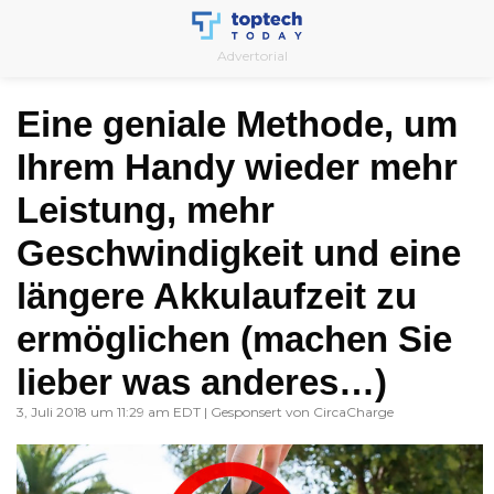
Skip
to
Advertorial
content
Eine geniale Methode, um
Ihrem Handy wieder mehr
Leistung, mehr
Geschwindigkeit und eine
längere Akkulaufzeit zu
ermöglichen (machen Sie
lieber was anderes…)
3, Juli 2018 um 11:29 am EDT | Gesponsert von CircaCharge