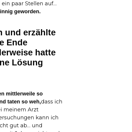
 ein paar Stellen auf…
sinnig geworden.
n und erzählte
ne Ende
erweise hatte
lene Lösung
n mittlerweile so
dass ich
nd taten so weh,
ei meinem Arzt
ersuchungen kann ich
icht gut ab… und