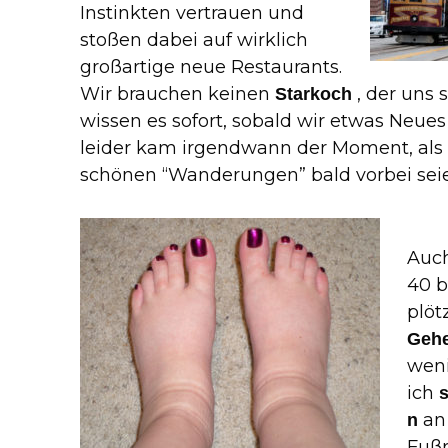
Instinkten vertrauen und
stoßen dabei auf wirklich
großartige neue Restaurants.
Wir brauchen keinen
, der uns s
Starkoch
wissen es sofort, sobald wir etwas Neues
leider kam irgendwann der Moment, als 
schönen “Wanderungen” bald vorbei sei
Auch
40 b
plöt
Gehe
wen
ich
an
n
Fuß