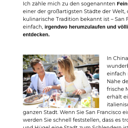
Ich zähle mich zu den sogenannten
Fei
einer der großartigsten Städte der Welt, 
kulinarische Tradition bekannt ist – San F
einfach,
irgendwo herumzulaufen und völl
entdecken.
In Chin
wunderb
einfach 
Nähe de
frische
erhält e
italieni
ganzen Stadt. Wenn Sie San Francisco e
werden Sie schnell feststellen, dass es tr
und Hügel eine Stadt zum Schlendern ist