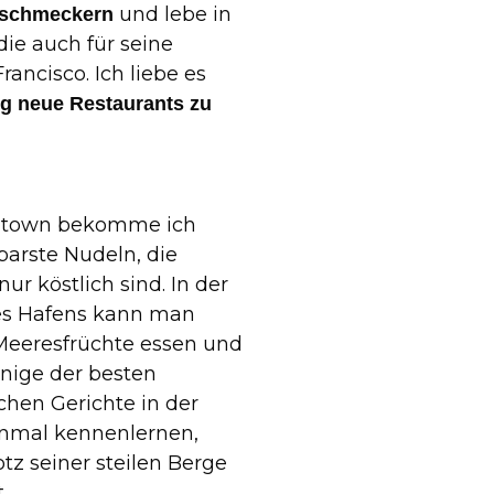
und lebe in
nschmeckern
die auch für seine
rancisco. Ich liebe es
ig neue Restaurants zu
atown bekomme ich
arste Nudeln, die
nur köstlich sind. In der
s Hafens kann man
 Meeresfrüchte essen und
inige der besten
schen Gerichte in der
inmal kennenlernen,
otz seiner steilen Berge
.