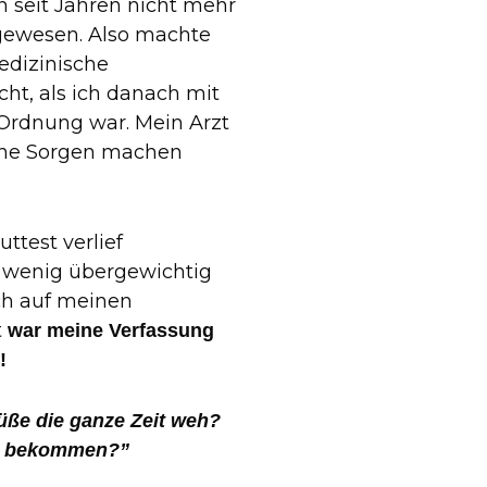
n seit Jahren nicht mehr
gewesen. Also machte
edizinische
ht, als ich danach mit
 Ordnung war. Mein Arzt
eine Sorgen machen
test verlief
in wenig übergewichtig
ich auf meinen
t
war meine Verfassung
!
üße die ganze Zeit weh?
rn bekommen?”