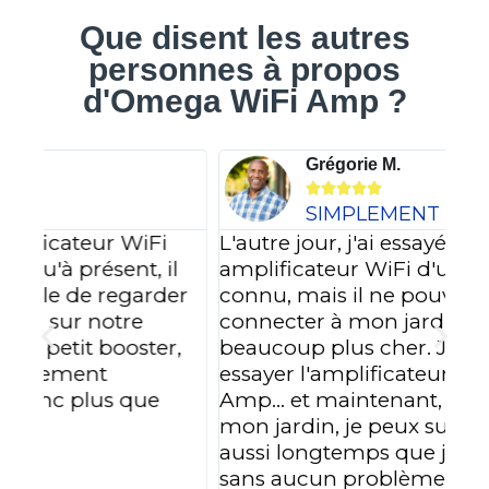
Que disent les autres
personnes à propos
d'Omega WiFi Amp ?
Grégorie M.





SIMPLEMENT GÉNIAL !
L'autre jour, j'ai essayé un
l
amplificateur WiFi d'un fabricant très
J'a
er
connu, mais il ne pouvait pas se
L'e
connecter à mon jardin et il était
dan
,
beaucoup plus cher. J'ai donc voulu
de 
essayer l'amplificateur Omega WiFi
Apr
Amp... et maintenant, même dans
con
mon jardin, je peux surfer sur Internet
l'
aussi longtemps que je le souhaite et
me
sans aucun problème.
ma