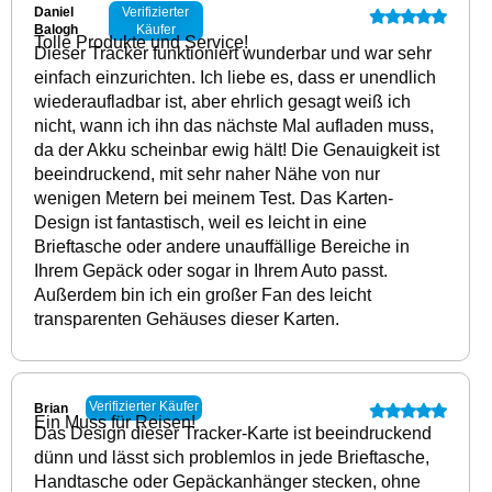
Daniel
Verifizierter
Balogh
Käufer
Tolle Produkte und Service!
Dieser Tracker funktioniert wunderbar und war sehr
einfach einzurichten. Ich liebe es, dass er unendlich
wiederaufladbar ist, aber ehrlich gesagt weiß ich
nicht, wann ich ihn das nächste Mal aufladen muss,
da der Akku scheinbar ewig hält! Die Genauigkeit ist
beeindruckend, mit sehr naher Nähe von nur
wenigen Metern bei meinem Test. Das Karten-
Design ist fantastisch, weil es leicht in eine
Brieftasche oder andere unauffällige Bereiche in
Ihrem Gepäck oder sogar in Ihrem Auto passt.
Außerdem bin ich ein großer Fan des leicht
transparenten Gehäuses dieser Karten.
Verifizierter Käufer
Brian
Ein Muss für Reisen!
Das Design dieser Tracker-Karte ist beeindruckend
dünn und lässt sich problemlos in jede Brieftasche,
Handtasche oder Gepäckanhänger stecken, ohne