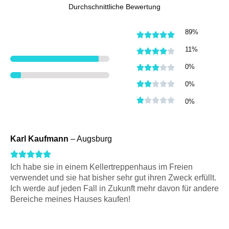
Durchschnittliche Bewertung
89%
R





a
11%
R





t
a
R
0%





e
t
a
R





0%
d
e
t
a
R





0%
5
d
e
t
a
o
4
d
e
t
u
o
3
Karl Kaufmann
– Augsburg
d
e
t
u
o
2
R





d
o
t
u
o
Ich habe sie in einem Kellertreppenhaus im Freien
1
a
f
o
verwendet und sie hat bisher sehr gut ihren Zweck erfüllt.
t
u
o
t
5
Ich werde auf jeden Fall in Zukunft mehr davon für andere
f
o
t
u
Bereiche meines Hauses kaufen!
e
5
f
o
t
d
5
f
o