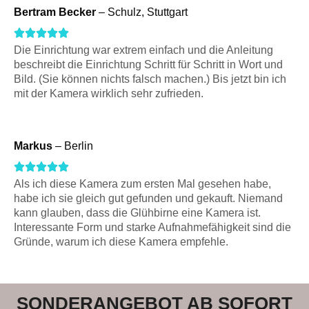
5
5
Bertram Becker
– Schulz, Stuttgart
f
o
5
R





u
Die Einrichtung war extrem einfach und die Anleitung
a
beschreibt die Einrichtung Schritt für Schritt in Wort und
t
t
Bild. (Sie können nichts falsch machen.) Bis jetzt bin ich
o
mit der Kamera wirklich sehr zufrieden.
e
f
d
5
5
Markus
– Berlin
o
R





u
Als ich diese Kamera zum ersten Mal gesehen habe,
a
habe ich sie gleich gut gefunden und gekauft. Niemand
t
t
kann glauben, dass die Glühbirne eine Kamera ist.
o
Interessante Form und starke Aufnahmefähigkeit sind die
e
f
Gründe, warum ich diese Kamera empfehle.
d
5
5
o
SONDERANGEBOT AB SOFORT