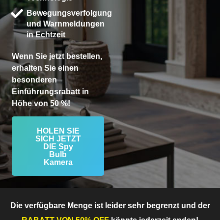
Bewegungsverfolgung
und Warnmeldungen
in Echtzeit
Wenn Sie jetzt bestellen,
erhalten Sie einen
besonderen
Einführungsrabatt in
Höhe von 50 %!
HOLEN SIE
SICH JETZT
DIE Spy
Bulb
Kamera
Die verfügbare Menge ist leider sehr begrenzt und der
RABATT VON 50% OFF
könnte jederzeit enden!