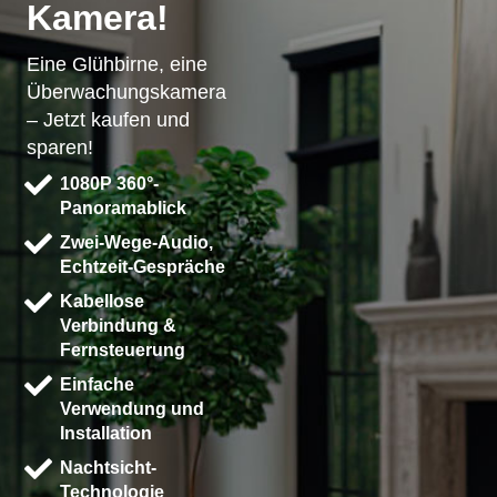
Kamera!
Eine Glühbirne, eine
Überwachungskamera
– Jetzt kaufen und
sparen!
1080P 360°-
Panoramablick
Zwei-Wege-Audio,
Echtzeit-Gespräche
Kabellose
Verbindung &
Fernsteuerung
Einfache
Verwendung und
Installation
Nachtsicht-
Technologie