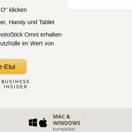
O“ klicken
r, Handy und Tablet
hotoStick Omni erhalten
utzhülle im Wert von
z-Etui