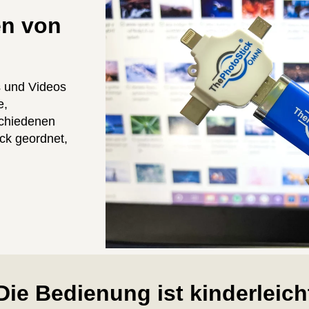
en von
s und Videos
e,
schiedenen
ick geordnet,
Die Bedienung ist kinderleich