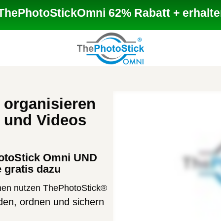
 ThePhotoStickOmni 62% Rabatt + erhalten
 organisieren
s und Videos
!
otoStick Omni UND
e gratis dazu
hen nutzen ThePhotoStick®
den, ordnen und sichern