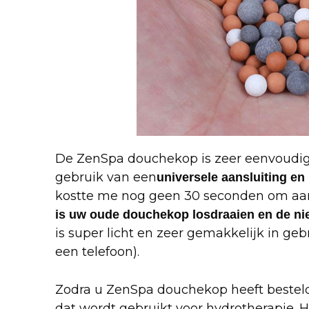
De ZenSpa douchekop is zeer eenvoudig
gebruik van een
universele aansluiting en
kostte me nog geen 30 seconden om aan 
is uw oude douchekop losdraaien en de ni
is super licht en zeer gemakkelijk in ge
een telefoon).
Zodra u ZenSpa douchekop heeft besteld,
dat wordt gebruikt voor hydrotherapie. H