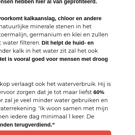
sen hebben hier al van geprofiteerd.
voorkomt kalkaanslag, chloor en andere
natuurlijke minerale stenen in het
toermalijn, germanium en klei en zullen
 water filteren.
Dit helpt de huid- en
der kalk in het water zit zal het ook
Het is vooral goed voor mensen met droog
op verlaagt ook het waterverbruik. Hij is
voor zorgen dat je tot maar liefst
60%
or zal je veel minder water gebruiken en
 waterrekening. “Ik woon samen met mijn
en iedere dag minimaal 1 keer. De
anden terugverdiend.”