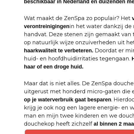
beschikbaar in Nederland en duizenden men
Wat maakt de ZenSpa zo populair? Het
in het water dankzij de 
verontreinigingen
handvat. Deze stenen zijn gemaakt van 
op natuurlijk wijze onzuiverheden uit het
Doordat er min
haarkwaliteit te verbeteren.
huid- en hoofdhuidirritaties tegengaan.
haar of een droge huid.
Maar dat is niet alles. De ZenSpa douchek
uitgerust met honderd micro-gaten die er
. Hierdo
op je waterverbruik gaat besparen
krijg je ook nog een lagere energie- en
man en mijn twee kinderen en we douch
douchekop heeft zichzelf
al binnen 2 ma