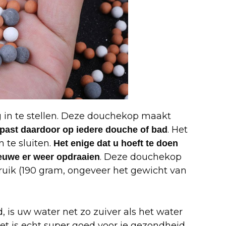
 in te stellen. Deze douchekop maakt
. Het
 past daardoor op iedere douche of bad
te sluiten.
Het enige dat u hoeft te doen
. Deze douchekop
euwe er weer opdraaien
bruik (190 gram, ongeveer het gewicht van
 is uw water net zo zuiver als het water
et is echt super goed voor je gezondheid.