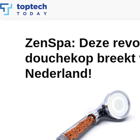
Skip
to
content
ZenSpa: Deze revol
douchekop breekt 
Nederland!