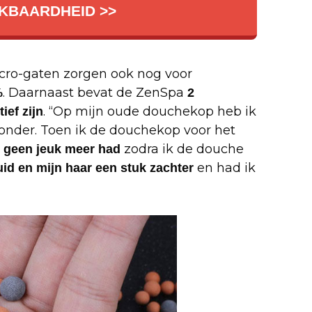
KBAARDHEID >>
icro-gaten zorgen ook nog voor
. Daarnaast bevat de ZenSpa
%
2
. “Op mijn oude douchekop heb ik
ief zijn
 zonder. Toen ik de douchekop voor het
zodra ik de douche
k geen jeuk meer had
en had ik
uid en mijn haar een stuk zachter